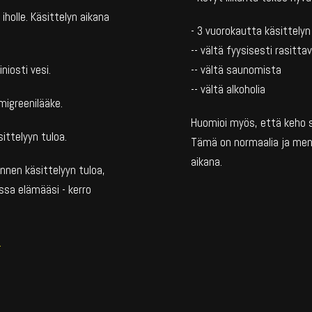
 iholle. Käsittelyn aikana
- 3 vuorokautta käsittelyn 
-- vältä fyysisesti rasitta
niosti vesi.
-- vältä saunomista
-- vältä alkoholia
migreenilääke.
Huomioi myös, että keho sa
sittelyyn tuloa.
Tämä on normaalia ja me
aikana.
nnen käsittelyyn tuloa,
ssa elämääsi - kerro
.