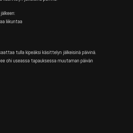
jälkeen:
vaa liikuntaa
attaa tulla kipeäksi käsittelyn jälkeisinä päivinä.
nee ohi useassa tapauksessa muutaman päivän