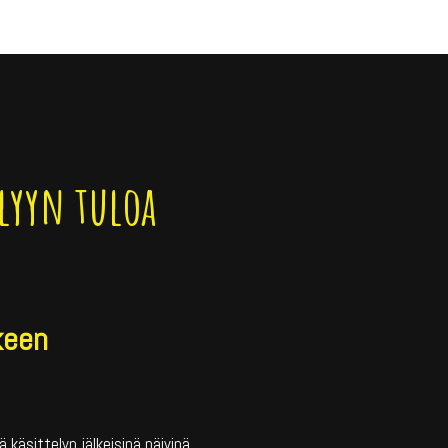
elyyn tuloa
keen
ä käsittelyn jälkeisinä päivinä.