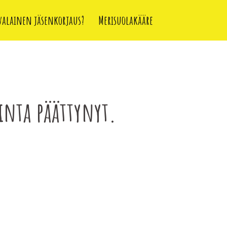
valainen jäsenkorjaus?
Merisuolakääre
inta päättynyt.