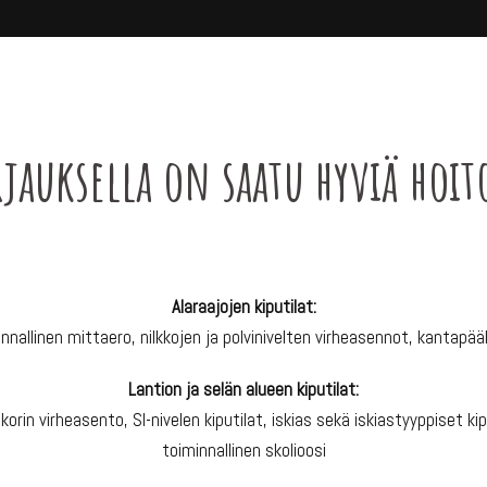
rjauksella on saatu hyviä ho
Alaraajojen kiputilat:
innallinen mittaero, nilkkojen ja polvinivelten virheasennot, kantapääk
Lantion ja selän alueen kiputilat:
korin virheasento, SI-nivelen kiputilat, iskias sekä iskiastyyppiset kip
toiminnallinen skolioosi