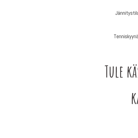
Jännitystil
Tenniskyynä
Tule kä
k