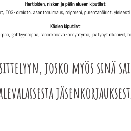
Hartioiden, niskan ja pään alueen kiputilat:
at, TOS- oireisto, asentohuimaus, migreeni, purentahäiriöt, yleisest
Käsien kiputilat
:
rpää, golfkyynärpää, rannekanava -oireyhtymä, jäätynyt olkanivel, he
sittelyyn, josko myös sinä sai
alevalaisesta jäsenkorjauksest