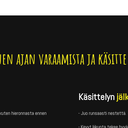
n ajan varaamista ja käsitt
Käsittelyn
jäl
ä kuten hieronnasta ennen
- Juo runsaasti nestettä.
- Kevyt liikunta tekee hyvä