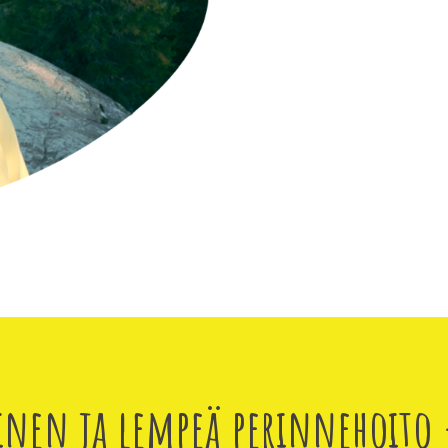
inen ja lempeä perinnehoito 