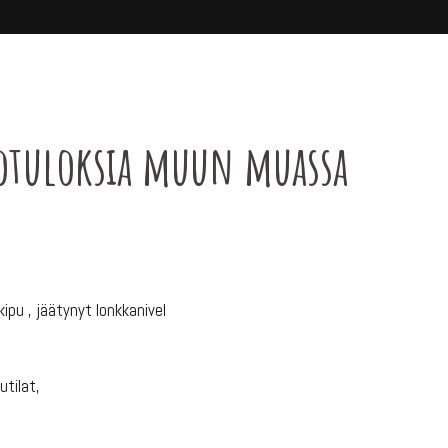
itotuloksia muun muassa
ipu , jäätynyt lonkkanivel
utilat,