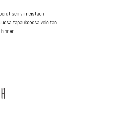
 perut sen viimeistään
Muussa tapauksessa veloitan
hinnan.
2h