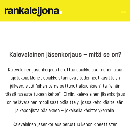
Skip
to
content
Kalevalainen jäsenkorjaus – mitä se on?
Kalevalainen jäsenkorjaus herättää asiakkaissa monenlaisia
ajatuksia. Monet asiakkaistani ovat todenneet käsittelyn
jälkeen, että ”eihän tämä sattunut alkuunkaan" tai "eihän
tässä rusauteltukaan kehoa”.. Ei niin, kalevalainen jäsenkorjaus
on hellävarainen mobilisaatiokäsittely, jossa keho käsitellään
jalkapohjista päälakeen – jokaisella käsittelykerralla.
Kalevalainen jäsenkorjaus perustuu kehon kineettisten