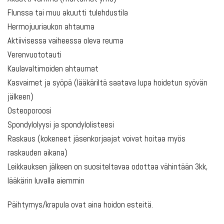
Flunssa tai muu akuutti tulehdustila
Hermojuuriaukon ahtauma
Aktiivisessa vaiheessa oleva reuma
Verenvuototauti
Kaulavaltimoiden ahtaumat
Kasvaimet ja syöpä (lääkäriltä saatava lupa hoidetun syövän
jälkeen)
Osteoporoosi
Spondylolyysi ja spondylolisteesi
Raskaus (kokeneet jäsenkorjaajat voivat hoitaa myös
raskauden aikana)
Leikkauksen jälkeen on suositeltavaa odottaa vähintään 3kk,
lääkärin luvalla aiemmin
Päihtymys/krapula ovat aina hoidon esteitä.