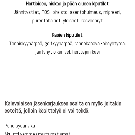
Hartioiden, niskan ja pään alueen kiputilat:
Jännitystilat, TOS- oireisto, asentohuimaus, migreeni,
purentahäiriöt, yleisesti kasvosäryt
Käsien kiputilat
:
Tenniskyynärpää, golfkyynärpää, rannekanava -oireyhtymä,
jäätynyt olkanivel, heittäjän käsi
Kalevalaisen jäsenkorjauksen osalta on myös joitakin
esteitä, jolloin käsittelyä ei voi tehdä.
Paha sydänvika
Akuutti vamma (murtumat yms)