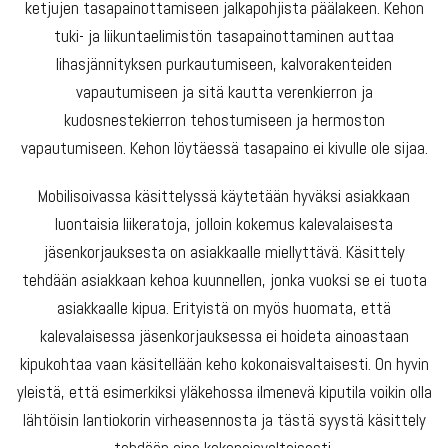
ketjujen tasapainottamiseen jalkapohjista päälakeen. Kehon
tuki- ja liikuntaelimistön tasapainottaminen auttaa
lihasjännityksen purkautumiseen, kalvorakenteiden
vapautumiseen ja sitä kautta verenkierron ja
kudosnestekierron tehostumiseen ja hermoston
vapautumiseen. Kehon löytäessä tasapaino ei kivulle ole sijaa.
Mobilisoivassa käsittelyssä käytetään hyväksi asiakkaan
luontaisia liikeratoja, jolloin kokemus kalevalaisesta
jäsenkorjauksesta on asiakkaalle miellyttävä. Käsittely
tehdään asiakkaan kehoa kuunnellen, jonka vuoksi se ei tuota
asiakkaalle kipua. Erityistä on myös huomata, että
kalevalaisessa jäsenkorjauksessa ei hoideta ainoastaan
kipukohtaa vaan käsitellään keho kokonaisvaltaisesti. On hyvin
yleistä, että esimerkiksi yläkehossa ilmenevä kiputila voikin olla
lähtöisin lantiokorin virheasennosta ja tästä syystä käsittely