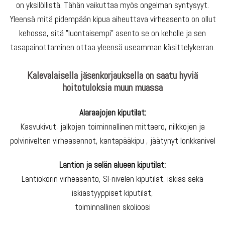
on yksilöllistä. Tähän vaikuttaa myös ongelman syntysyyt.
Yleensä mitä pidempään kipua aiheuttava virheasento on ollut
kehossa, sitä ”luontaisempi” asento se on keholle ja sen
tasapainottaminen ottaa yleensä useamman käsittelykerran.
Kalevalaisella jäsenkorjauksella on saatu hyviä
hoitotuloksia muun muassa
Alaraajojen kiputilat:
Kasvukivut, jalkojen toiminnallinen mittaero, nilkkojen ja
polvinivelten virheasennot, kantapääkipu , jäätynyt lonkkanivel
Lantion ja selän alueen kiputilat:
Lantiokorin virheasento, SI-nivelen kiputilat, iskias sekä
iskiastyyppiset kiputilat,
toiminnallinen skolioosi