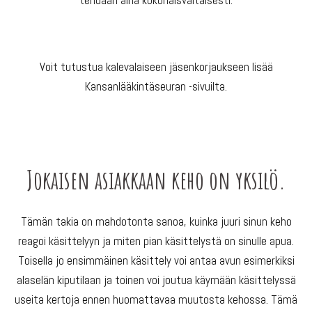
tehdään aina kokonaisvaltaisesti.
Voit tutustua kalevalaiseen jäsenkorjaukseen lisää
Kansanlääkintäseuran
-sivuilta.
Jokaisen asiakkaan keho on yksilö.
Tämän takia on mahdotonta sanoa, kuinka juuri sinun keho
reagoi käsittelyyn ja miten pian käsittelystä on sinulle apua.
Toisella jo ensimmäinen käsittely voi antaa avun esimerkiksi
alaselän kiputilaan ja toinen voi joutua käymään käsittelyssä
useita kertoja ennen huomattavaa muutosta kehossa. Tämä